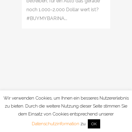
betreiben, für ein Auto das gerade
noch 1.000-2.000 Dollar wert ist?
#BUYMYBARINA...
Wir verwenden Cookies, um Ihnen ein besseres Nutzererlebnis
zu bieten. Durch die weitere Nutzung dieser Seite stimmen Sie
dem Einsatz von Cookies entsprechend unserer
Datenschutzinformation
zu.
OK
Kontakt
|
Datenschutz
|
Impressum